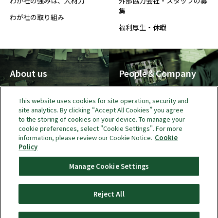
わが社の強みは、人材力
外部協力会社・スタッフの募
集
わが社の取り組み
福利厚生・休暇
About us
People＆Company
This website uses cookies for site operation, security and
site analytics. By clicking “Accept All Cookies” you agree
to the storing of cookies on your device. To manage your
Recruit
Contact
cookie preferences, select "Cookie Settings". For more
information, please review our Cookie Notice.
Cookie
Policy
弊社へのご依頼・お問い合わせ
サイトポリシー
個人情報保護方針
Manage Cookie Settings
クッキーポリシー
Reject All
© Omnicom Health Japan K.K. All rights reserved.