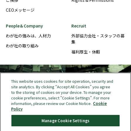
ご挨拶
Rights & Permissions
CEOメッセージ
People＆Company
Recruit
わが社の強みは、人材力
外部協力会社・スタッフの募
集
わが社の取り組み
福利厚生・休暇
About us
People＆Company
This website uses cookies for site operation, security and
site analytics. By clicking “Accept All Cookies” you agree
to the storing of cookies on your device. To manage your
cookie preferences, select "Cookie Settings". For more
information, please review our Cookie Notice.
Cookie
Recruit
Contact
Policy
Manage Cookie Settings